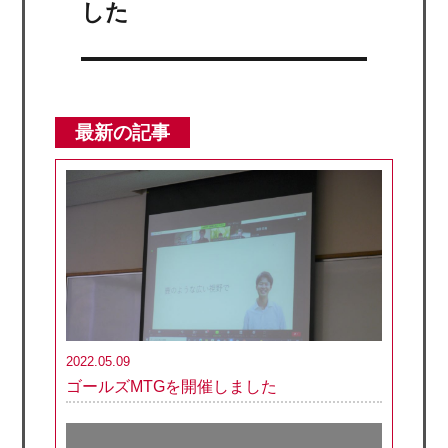
の
した
投
稿:
最新の記事
2022.05.09
ゴールズMTGを開催しました