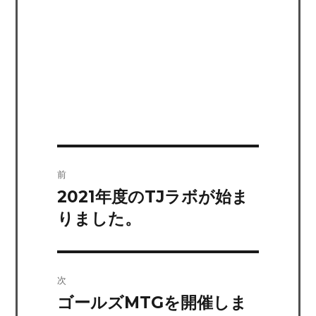
前
2021年度のTJラボが始ま
前
の
りました。
投
稿:
次
ゴールズMTGを開催しま
次