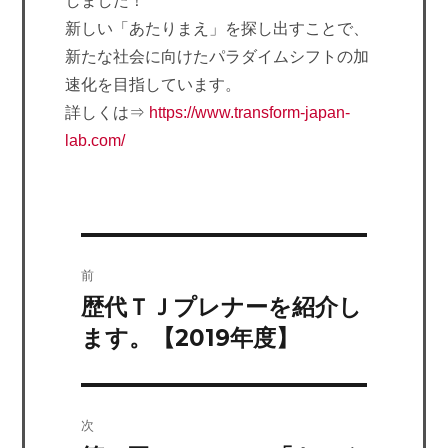
しました！
新しい「あたりまえ」を探し出すことで、
新たな社会に向けたパラダイムシフトの加
速化を目指しています。
詳しくは⇒
https://www.transform-japan-
lab.com/
前
歴代ＴＪプレナーを紹介し
前
の
ます。【2019年度】
投
稿:
次