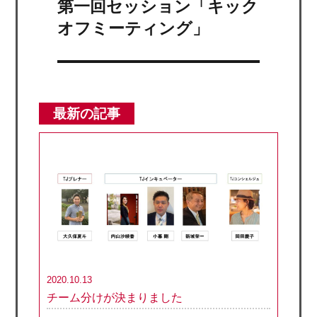
第一回セッション「キック
次
の
オフミーティング」
投
稿:
最新の記事
2020.10.13
チーム分けが決まりました